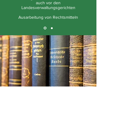
auch vor den
Landesverwaltungsgerichten
Ausarbeitung von Rechtsmitteln
NOÉ-NORDBERG | MAUTNER
RECHTSANWÄLTE OG
A-3830 Waidhofen an der Thaya
Hamernikgasse 10