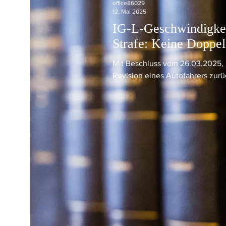
office86029
12. Mai 2025
IG-L-Geschwindigkei
Strafe: Keine Doppel
Mit Beschluss vom 26.03.2025,
Revision eines Autofahrers zurü