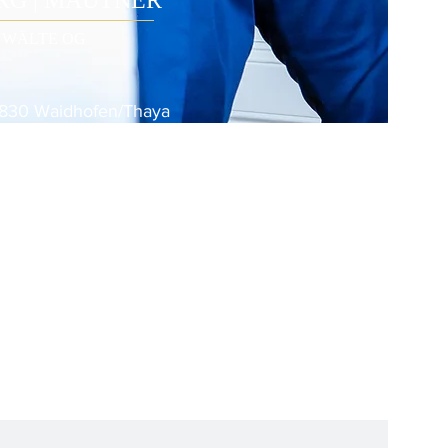
G | MAUTNER
WÄLTE OG
3830 Waidhofen/Thaya
2/52
570
52570-4
-nordberg.at
szeiten
00 13:00-16:30
0-12:30
invereinbarung