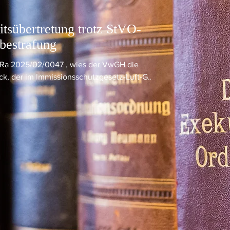
tsübertretung trotz StVO-
bestrafung
 Ra 2025/02/0047 , wies der VwGH die
ck, der im Immissionsschutzgesetz-Luft-G...