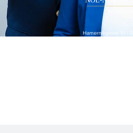
NOÉ-NORDBER
RECHTSAN
Hamernikgasse 10 | 
T
0284
F
02842/
E
office@noe
Öffnung
Mo-Do 8:00-12:
Fr 8:0
oder nach Term